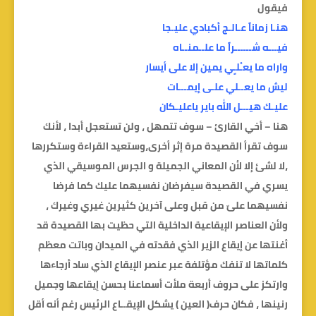
فيقول
هنـا زماناً عـالـج أكبادي عليـجا
فيـــه شــــــراً ما علــمنــاه
واراه ما يعـْلـِِي يمين إلا على أيسار
ليش ما يعــلي علـى إيمـــات
عليـك هيـــل الله باير ياعليـكان
هنا – أخي القارئ – سوف تتمهل ، ولن تستعجل أبدا ، لأنك
سوف تقرأ القصيدة مرة إثر أخرى،وستعيد القراءة وستكررها
،لا لشئ إلا لأن المعاني الجميلة و الجرس الموسيقي الذي
يسري في القصيدة سيفرضان نفسيهما عليك كما فرضا
نفسيهما علىّ من قبل وعلى آخرين كثيرين غيري وغيرك ،
ولأن العناصر الإيقاعية الداخلية التي حظيت بها القصيدة قد
أغنتها عن إيقاع الزير الذي فقدته في الميدان وباتت معظم
كلماتها لا تنفك مؤتلفة عبر عنصر الإيقاع الذي ساد أرجاءها
وارتكز على حروف أربعة ملأت أسماعنا بحسن إيقاعها وجميل
رنينها ، فكان حرف( العين ) يشكل الإيقــاع الرئيس رغم أنه أقل