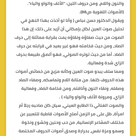
والنون واللام، ومن حروف اللين: “الألف والواو والياء”.
(الأصوات اللغوية ص88).
ويقول الدكتور حسن عباس ( وأنا لو أخذت بهذا النهج في
تحليل صوت العين لكان بإمكاني أن أزيد على ذلك: إن هذا
الصوت من حيث صفاؤه ونقاؤه يمت بقرابة مماثلة إلى حرف
الصاد، ومن حيث فخامته فهو غير بعيد في قرابته عن حرف
الضاد. أما من حيث توتره الصوتي، فهو ألصق طبيعة بحرف
الزاي شدة وفعالية.
ومما سلف يبدو صوت العين وكأنه مزيج من خصائص أصوات
هذه الحروف كلها. من متانة اللام وتماسكه، وصفاء الصاد
وصقله، ونقاء النون وأناقته، ومن فخامة الضاد، وفعالية
الزاي، ومرونة الألف والواو والياء ) .
والصوت الغنائي ذا الطابع العيني، سيان كان صاحبه رجلاً أم
امرأة، ظل على مر الزمن أصلح الأصوات قاطبة للتعبير عن
مختلف المشاعر الإنسانية، من حب وحنين وخشوع ونخوة
وسمو وعزة نفس، بحرارة وصدق أصوات الحروف المختصة