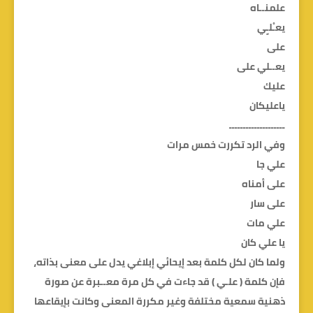
علمنــاه
يعـْلـِِي
على
يعــلي على
عليك
ياعليكان
ــــــــــــــــــــ
وفي الرد تكررت خمس مرات
علي جا
على أمناه
على سار
علي مات
يا علي كان
ولما كان لكل كلمة بعد إيحائي إبلاغي يدل على معنى بذاته،
فإن كلمة ( علـي ) قد جاءت في كل مرة معــبرة عن صورة
ذهنية سمعية مختلفة وغير مكررة المعنى وكانت بإيقاعها