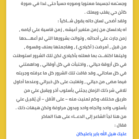
وجسـّمه تجسيما معنويا وصوره حسياً حتى غدا في صورة
كائن حي يغلب ويعلك .
ولقد أضحى لسان حاله يقول شــاكياً :
آه يادغسان من زمن متغير أعيشه ، زمن قاسية عليّ أيامه ،
زمن جارت عليّ أحداثه ، وتوالت بشرورها التي لم أعهـــدها
من قبل ، أمرضت ( أكبادي ) ، وهاجمتها بعنف وقسوة ،
وليتها اكتفــت بما فعلته بأكبادي لكن تلك الشرور استوطنت
في كل أروقة حياتي ، واختبأت في كل أوقاتي ، وداهمتني
في كل ساحاتي، وقد فاقت تلك الشرور كل ما عرفته وجربته
فيما مضى من حياتي ، وتغلبت على كل خبراتي وعندما أحاول
تلافي شر ذلك الزمان يجئني بأسلوب أخر ويقبل عليّ من
طريق مختلف وكم تمنيت منه – على الأقل – أن يُقبـِل عليَ
بأسلوب واحد واتجاه واحد وبدون مراوغة ولكن هيهات ذلك .
من هنا لجأ الشاعر إلى الدعــاء على هذا الماكر
فقال :
عليك هيل الله باير ياعليكان