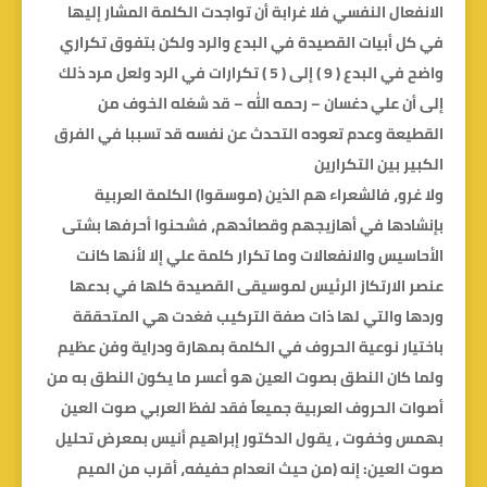
الانفعال النفسي فلا غرابة أن تواجدت الكلمة المشار إليها
في كل أبيات القصيدة في البدع والرد ولكن بتفوق تكراري
واضح في البدع ( 9 ) إلى ( 5 ) تكرارات في الرد ولعل مرد ذلك
إلى أن علي دغسان – رحمه الله – قد شغله الخوف من
القطيعة وعدم تعوده التحدث عن نفسه قد تسببا في الفرق
الكبير بين التكرارين
ولا غرو، فالشعراء هم الذين (موسقوا) الكلمة العربية
بإنشادها في أهازيجهم وقصائدهم، فشحنوا أحرفها بشتى
الأحاسيس والانفعالات وما تكرار كلمة علي إلا لأنها كانت
عنصر الارتكاز الرئيس لموسيقى القصيدة كلها في بدعها
وردها والتي لها ذات صفة التركيب فغدت هي المتحققة
باختيار نوعية الحروف في الكلمة بمهارة ودراية وفن عظيم
ولما كان النطق بصوت العين هو أعسر ما يكون النطق به من
أصوات الحروف العربية جميعاً فقد لفظ العربي صوت العين
بهمس وخفوت ، يقول الدكتور إبراهيم أنيس بمعرض تحليل
صوت العين: إنه (من حيث انعدام حفيفه، أقرب من الميم