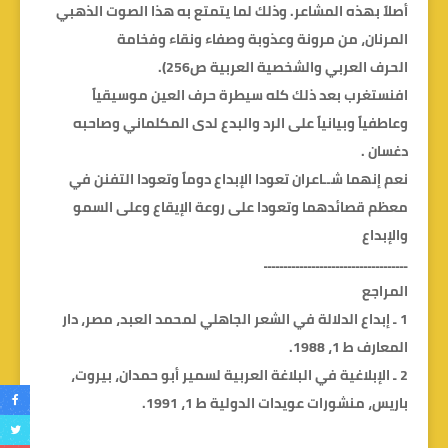
أصلاً بهذه المشاعر. وذلك لما يتمتع به هذا الصوت الذهبي
المرنان، من مرونة وعذوبة وصفاء ونقاء وفخامة
الحرف العربي والشخصية العربية ص256).
افنستغرب بعد ذلك كله سيطرة حرف العين موسيقياً
وعاطفياً وبيانياً على الرد والبدع لدى المكلماني وصاحبه
دغسان .
نعم إنهما شــاعران تعودا الإبداع دوماً وتعودا التفنن في
معظم قصائدهما وتعودا على روعة الإيقاع وعلى السمو
والإبداع
ــــــــــــــــــــــــــــــــــــ
المراجع
1 ـ إبداع الدلالة في الشعر الجاهلي لمحمد العبد، مصر، دار
المعارف ط 1، 1988.
2 ـ الإبلاغية في البلاغة العربية لسمير أبو حمدان، بيروت،
باريس، منشورات عويدات الدولية ط 1، 1991.