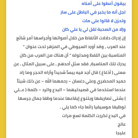
بيقول أعطوا على أمناه
لجل أنه ما يخبر في الباطل على سار
وتحزن لا قالوا علي مات
وإلا من الصحبة تقل لي يا علي كان
إن إدراك دلالات الألفاظ من خلال أصواتها وأجراسها أمر شائع
عند العرب ، وقد أورد السيوطي في المزهر تحت عنوان ”
المناسبة بين اللفظ ومدلوله ” أن هناك من العرب من كان
يدرك تلك المناسبة، فقد سئل أحدهم ـ على سبيل المثال ـ عن
معنى ( أذغاغ ) قال أجد فيه يبساً شديداً وأراه الحجر وما زاد
حميد المحضري وعلي دغسان – رحمهما الله – عن ذلك شيئاً
عندما استخدما في قصيدتيهما – البدع والرد – كلمة ( عــلي
) بشتى تصاريفها وبتنوع إيقاعها عندما وظفا جمال جرسها
توظيفا موسيقيا رائعا جاء كما يلي .
في البدع تكررت الكلمة تسع مرات
عالج
عليجا