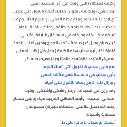
وكلمة (عليكان ) التي وردت في أخر القصيدة تعنى :
تردد الشيء وتكاثفه ، تقول : ما زلت أعكه بالقول حتى غضب ،
أي أردد عليه الكلام ومنه عكته الحمى ، و لليوم الحار يوم عك
و عكيك يريد شدة احتدامه وتكاثفه ، وعلكت الدابة اللجام
تعلكه علكا لاكته وحركته في فيها قال النابغة الذبياني :
خيل صيام وخيل غير صائمة = تحت العجاج وأخرى تعلك اللجما
فلماذا اختار أبو سحاب هذه الكلمة ( ياعليكان ) ذات المعنى
العميق المتردد والمتعدد والمتنوع لتوصيف حاله .؟ ،
نعم فأبي سحاب كالخيول التي تعلك اللجما
وأبي سحاب في حاله هنا كمن عكـّته الحمى
ومازال ذلك الزمن يعكه بالقول حتى أعياه
وقد ورّى في قصيدته ، ورمز وتشكى وأشتكى ، وقرب
المعاني البعيدة ، وأبعد المعاني القريبة فجاء رد علي دغسان
رحمه الله يحمل علامتي استفهام كبيرتان مسبوقتان
بحسابات وأمنيات
أحسبت بو سحاب لا قالوا علي جا