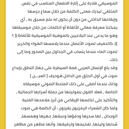
الموسيقي قادرة على إثارة الانفعال المناسب في نفس
المتلقي ليدرك معنى الكلمة من خلال سماع جرسها
وإيقاعها الداخلي من دون أن يكون له علم مسبق به ، أي
يمكننا معرفة معاني الألفاظ أو الكلمات من خلال موسيقاها
وهو ما يدعى عند البلاغيين بالموهبة الموسيقية للألفاظ ([ 1
]). كالحفيف لصوت الأغصان عندما يلامسها الهواء والخرير
لصوت الماء عندما ينساب في الجداول بين الصخور وما إلى
ذلك.
وقد بلغ الإنسان العربي قمة السيطرة على جهاز النطق بإبداع
صوت في أول الحلق من الداخل هوحرف [ العيـــن ]
وذلك عندما أضفى على ذلك الملحظ الصوتي موسيقاه
الخاصة ، فعاد القول بصوتيتها من جملة أسرارها الجمالية ،
والتأكيد على تناغمها الإيقاعي من أبرز ملامحها الفنية
ولما كان الشعراء الرمزيون يقررون : أن الكلمة هي صوت
الوجدان ، لها سحرها ودفؤها وعبقها، جهرها وهمسها،
شدتها ولينها، تفخيمها وترقيقها. وأنها مظهر من مظاهر