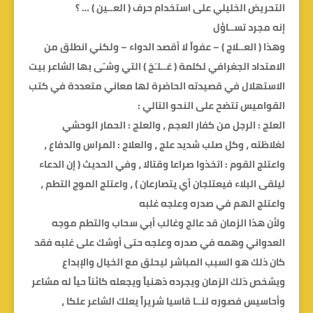
التحريض الخليلي على استخدام حرف ( العــين ) … ؟
إنه مجرد تســاؤل
وهذا ( العــلاج ) – عفواً لا أقصد الدواء – ولكني انطلق من
الامتداد الجغرافي لكلمة ( عَــلـَجَ ) التي وشـّى بها الشاعر بيت
الاستهلال في قصيدته الحاضرة لها معاني متعددة في كتب
القواميس تتضح على النحو التالي :
العلج : الرجل من كفار العجم ، والعلج : الحمار الوحشي
لغلاظته ، وكل صلب شديد علج ، والعلاج : المراس والدفاع ،
واعتلج القوم : اتخذوا صراعا وقتالا ، وفي الحديث ( إن الدعاء
ليلقى البلاء فيعتلجان أي يتصارعان ) ، واعتلج الموج التطم ،
واعتلج الهم في صدره وعلجه غلبه
ولأن هذا الزمان قد عالج وغالب أبي سحاب والتطم موجه
العدواني وهمه في صدره وعلجه حتى أوشك على غلبه فقد
كان ذلك هو السبب المباشر ليحلق مع الخيال والإبداع
ويشخص ذلك الزمان ويجرده ذهنياً ويجعله كائناً حياً له مشاعر
وأحاسيس فصوره لنــا قاسيا شريراً يعلك الشاعر علكا ،