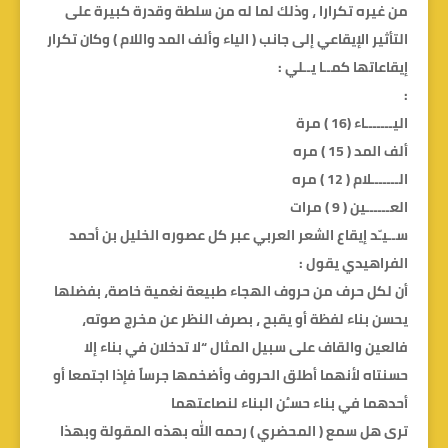
من غيره تكرارا ، وذلك لما له من سلطة وقدرة كبيرة على
التأثير الإيقاعي إلى جانب ( الياء وألف المد واللام ) وكان تكرار
إيقاعاتها كمــا يــلي :
:
اليـــــــاء (16 ) مرة
ألف المد ( 15 ) مره
الـــــــلام ( 12 ) مره
العــــــين ( 9 ) مرات
ســيـّد إيقاع الشعر العربي عبر كل عصوره الخليل بن أحمد
الفراهيدي يقول :
أن لكل حرف من حروف الهجاء طبيعة نغمية خاصة، بفضلها
يحسن بناء لفظة أو يقبح ، بصرف النظر عن مخرج صوته،
فالعين والقاف على سبيل المثال “لا تدخلان في بناء إلا
حسنتاه لأنهما أطلق الحروف وأضخمها جرساً فإذا اجتمعا أو
أحدهما في بناء حسـُن البناء لنصاعتهما
ترى هل سمع ( المحضري ) رحمه الله بهذه المقولة وبهذا