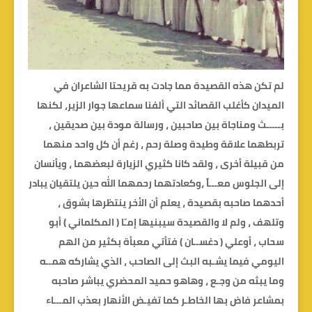
لم تكن هذه القصيدة مما جادت به قريحتا الشاعران في
الميدان كأغلب القصائد التي ألفنا سماعها جوار الزير، لكنها
بـــــث ومناجاة بين صاحبين ، ورسالة مودة بين صديقين ،
تربطهما علاقة وطيدة وصلة رحم ، رغم أن كل واحد منهما
من قبيلة أخرى ، ولقد كانا كثيري الزيارة لبعضهما ، ويأنسان
إلى الجلوس معـــاً ،وكعادتهما رحمهما الله حين يلتقيان يبادر
أحدهما صاحبه بقصيدة ، يعلم أن الأخر ينتظرها بشوق ،
وتلهف ، ولم لا والقصيدة سيبنيها إمـّا ( المكلماني ) أبو
سحاب ، أوعلي ( دغســان ) فتأتي معبأة بكثير من الهم
اليومي فيما يشـبه البث إلى الصاحب ، الذي يشاركه همــه
وما يبثه من وجـع ، وهاهو حميد المحضري يباشر صاحبه
بمشاعر فاض بها الخاطـر كما تفيـض الأنهار بعذب المـــاء